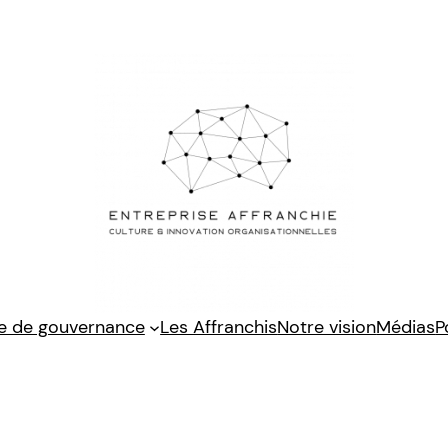
e de gouvernance
Les Affranchis
Notre vision
Médias
P